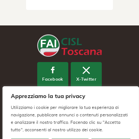
Facebook
X-Twitter
Apprezziamo la tua privacy
Youtube
Utilizziamo i cookie per migliorare la tua esperienza di
navigazione, pubblicare annunci o contenuti personalizzati
e analizzare il nostro traffico. Facendo clic su "Accetta
Fai Cisl Regionale Toscana – Via
tutto", acconsenti al nostro utilizzo dei cookie.
Benedetto Dei 2/A 50127 – Firenze (FI)