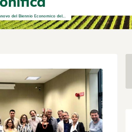
onifica
nnovo del Biennio Economico del...