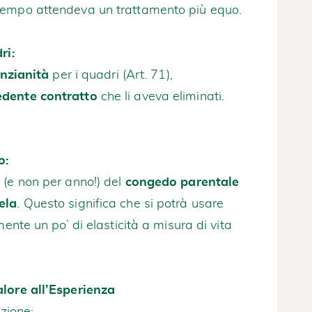
tempo attendeva un trattamento più equo.
ri:
anzianità
per i quadri (Art. 71),
edente contratto
che li aveva eliminati.
o:
o
(e non per anno!) del
congedo parentale
ela
. Questo significa che si potrà usare
mente un po’ di elasticità a misura di vita
alore all’Esperienza