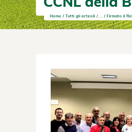
CCNL della B
Home
Tutti gli articoli
...
Firmato il Ri