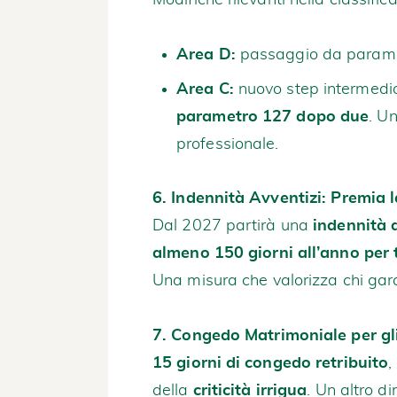
Modifiche rilevanti nella classific
Area D:
passaggio da parame
Area C:
nuovo step intermedi
parametro 127 dopo due
. U
professionale.
6. Indennità Avventizi: Premia 
Dal 2027 partirà una
indennità 
almeno 150 giorni all’anno per 
Una misura che valorizza chi gara
7. Congedo Matrimoniale per gli
15 giorni di congedo retribuito
,
della
criticità irrigua
. Un altro di