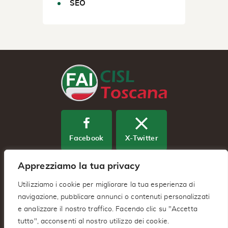
SEO
Facebook
X-Twitter
Apprezziamo la tua privacy
Youtube
Utilizziamo i cookie per migliorare la tua esperienza di
navigazione, pubblicare annunci o contenuti personalizzati
e analizzare il nostro traffico. Facendo clic su "Accetta
Fai Cisl Regionale Toscana – Via
tutto", acconsenti al nostro utilizzo dei cookie.
Benedetto Dei 2/A 50127 – Firenze (FI)