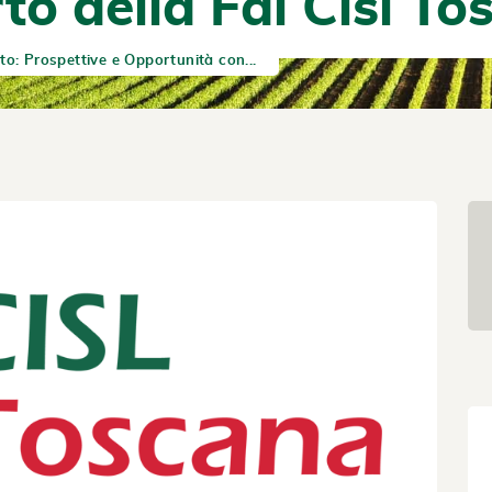
to della Fai Cisl T
to: Prospettive e Opportunità con...