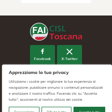
Facebook
X-Twitter
Apprezziamo la tua privacy
Youtube
Utilizziamo i cookie per migliorare la tua esperienza di
navigazione, pubblicare annunci o contenuti personalizzati
e analizzare il nostro traffico. Facendo clic su "Accetta
Fai Cisl Regionale Toscana – Via
tutto", acconsenti al nostro utilizzo dei cookie.
Benedetto Dei 2/A 50127 – Firenze (FI)
C.F. IT94039040483 –
Privacy Policy