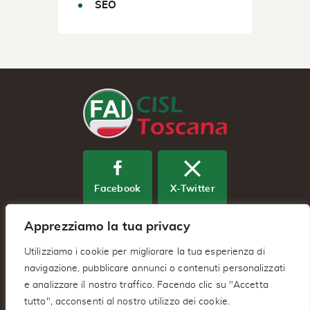
SEO
Facebook
X-Twitter
Apprezziamo la tua privacy
Youtube
Utilizziamo i cookie per migliorare la tua esperienza di
navigazione, pubblicare annunci o contenuti personalizzati
e analizzare il nostro traffico. Facendo clic su "Accetta
Fai Cisl Regionale Toscana – Via
tutto", acconsenti al nostro utilizzo dei cookie.
Benedetto Dei 2/A 50127 – Firenze (FI)