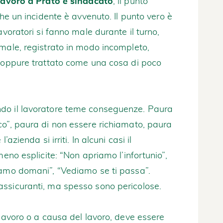
 lavoro a Prato e sindacato
, il punto
che un incidente è avvenuto. Il punto vero è
avoratori si fanno male durante il turno,
male, registrato in modo incompleto,
a oppure trattato come una cosa di poco
do il lavoratore teme conseguenze. Paura
co”, paura di non essere richiamato, paura
azienda si irriti. In alcuni casi il
meno esplicite: “Non apriamo l’infortunio”,
iamo domani”, “Vediamo se ti passa”.
ssicuranti, ma spesso sono pericolose.
 lavoro o a causa del lavoro, deve essere