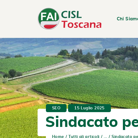
Chi Siam
SEO
15 Luglio 2025
Sindacato pe
Home
Tutti gli articoli
...
Sindacato pe