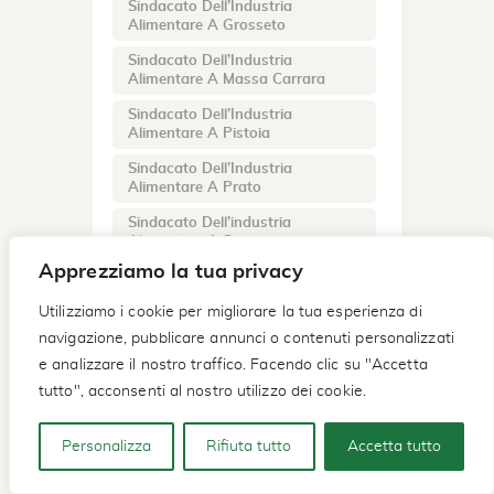
Sindacato Dell’Industria
Alimentare A Grosseto
Sindacato Dell’Industria
Alimentare A Massa Carrara
Sindacato Dell’Industria
Alimentare A Pistoia
Sindacato Dell’Industria
Alimentare A Prato
Sindacato Dell’industria
Alimentare A Siena
Apprezziamo la tua privacy
Sindacato Della Panificazione A
Pistoia
Utilizziamo i cookie per migliorare la tua esperienza di
Sindacato Della Pesca A Firenze
navigazione, pubblicare annunci o contenuti personalizzati
e analizzare il nostro traffico. Facendo clic su "Accetta
Sindacato Della Pesca A
Grosseto
tutto", acconsenti al nostro utilizzo dei cookie.
Sindacato Della Pesca A Pistoia
Personalizza
Rifiuta tutto
Accetta tutto
Sindacato Della Pesca A Prato
Sindacato Della Pesca A Siena