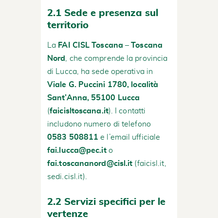
2.1 Sede e presenza sul
territorio
La
FAI CISL Toscana – Toscana
Nord
, che comprende la provincia
di Lucca, ha sede operativa in
Viale G. Puccini 1780, località
Sant’Anna, 55100 Lucca
(
faicisltoscana.it
). I contatti
includono numero di telefono
0583 508811
e l’email ufficiale
fai.lucca@pec.it
o
fai.toscananord@cisl.it
(
faicisl.it
,
sedi.cisl.it
).
2.2 Servizi specifici per le
vertenze