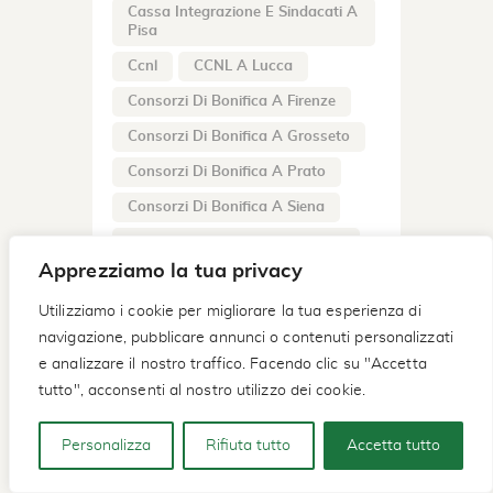
Cassa Integrazione E Sindacati A
Pisa
Ccnl
CCNL A Lucca
Consorzi Di Bonifica A Firenze
Consorzi Di Bonifica A Grosseto
Consorzi Di Bonifica A Prato
Consorzi Di Bonifica A Siena
Consorzi Di Bonifica Ad Arezzo
Apprezziamo la tua privacy
Consulenza Fiscale Livorno
Utilizziamo i cookie per migliorare la tua esperienza di
Contratti Collettivi Nazionali Di
Lavoro
navigazione, pubblicare annunci o contenuti personalizzati
e analizzare il nostro traffico. Facendo clic su "Accetta
Contratti Collettivi Nazionali Di
Lavoro A Lucca
tutto", acconsenti al nostro utilizzo dei cookie.
Contratti Collettivi Nazionali Di
Lavoro A Pisa
Personalizza
Rifiuta tutto
Accetta tutto
Contratti Collettivi Nazionali Di