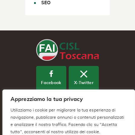
SEO
Facebook
X-Twitter
Apprezziamo la tua privacy
Youtube
Utilizziamo i cookie per migliorare la tua esperienza di
navigazione, pubblicare annunci o contenuti personalizzati
e analizzare il nostro traffico. Facendo clic su "Accetta
Fai Cisl Regionale Toscana – Via
tutto", acconsenti al nostro utilizzo dei cookie.
Benedetto Dei 2/A 50127 – Firenze (FI)